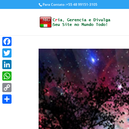
Para Contato :+55 48 99151-3105
Facebook
Twitter
LinkedIn
WhatsApp
Copy
Link
Share