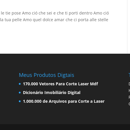
 le tie pose Amo ció che sei e che ti porti dentro Amo ció
 tua pelle Amo quel dolce amar che ci porta alle stelle
Meus Produtos Digtais
170.000 Vetores Para Corte Laser Mdf
Dicionário Imobiliário Digital
1.000.000 de Arquivos para Corte a Laser