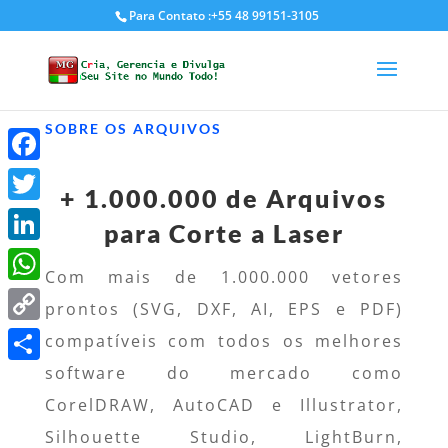
Para Contato :+55 48 99151-3105
SOBRE OS ARQUIVOS
Facebook
+ 1.000.000 de Arquivos
Twitter
para Corte a Laser
LinkedIn
Com mais de 1.000.000 vetores
WhatsApp
prontos (SVG, DXF, AI, EPS e PDF)
Copy
compatíveis com todos os melhores
Link
software do mercado como
Share
CorelDRAW, AutoCAD e Illustrator,
Silhouette Studio, LightBurn,