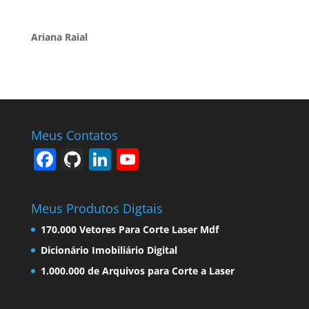
Ariana Raial
Meus Contatos
F
Gi
Li
Y
a
t
n
o
c
H
k
u
Meus Produtos Digtais
e
u
e
T
170.000 Vetores Para Corte Laser Mdf
b
b
dI
u
Dicionário Imobiliário Digital
o
n
b
1.000.000 de Arquivos para Corte a Laser
o
e