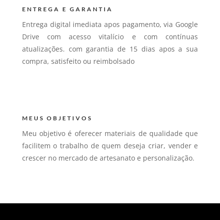
ENTREGA E GARANTIA
Entrega digital imediata apos pagamento, via Google
Drive com acesso vitalício e com contínuas
atualizações. com garantia de 15 dias apos a sua
compra, satisfeito ou reimbolsado
MEUS OBJETIVOS
Meu objetivo é oferecer materiais de qualidade que
facilitem o trabalho de quem deseja criar, vender e
crescer no mercado de artesanato e personalização.