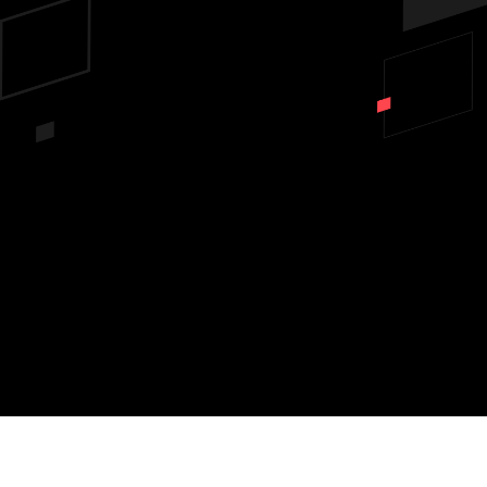
Quer aproveitar desta
oferta?
SE AINDA PRECISA DE
INFORMAÇÕES LIGA PARA
MIM.
VAI NA PAGINA DE
VENDA