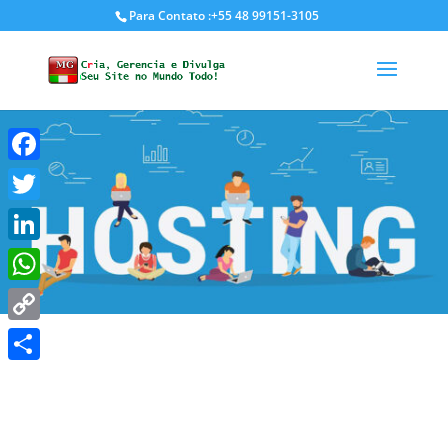
Para Contato :+55 48 99151-3105
Facebook
Twitter
LinkedIn
WhatsApp
Copy
Link
Share
Hospedagem Gratuita Por 90
Dias