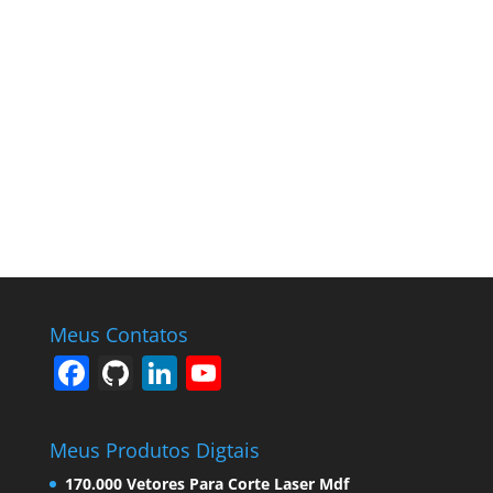
Meus Contatos
F
Gi
Li
Y
a
t
n
o
c
H
k
u
Meus Produtos Digtais
e
u
e
T
170.000 Vetores Para Corte Laser Mdf