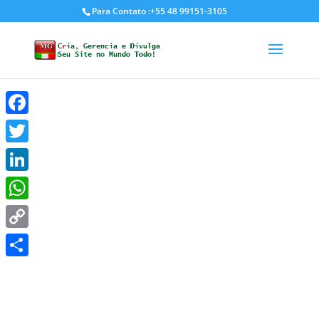
Para Contato :+55 48 99151-3105
Cartão de Visitas
Digital e Interativos
Facebook
Twitter
Use Você também um Cartão de
Visitas Digital e Interativos porque
LinkedIn
tem muita vantagem que você
WhatsApp
precisa descobrir.
Copy
Link
Share