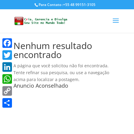
Para Contato :+55 48 99151-3105
Nenhum resultado
encontrado
Facebook
Twitter
A página que você solicitou não foi encontrada.
Tente refinar sua pesquisa, ou use a navegação
LinkedIn
acima para localizar a postagem.
Anuncio Aconselhado
WhatsApp
Copy
Link
Share