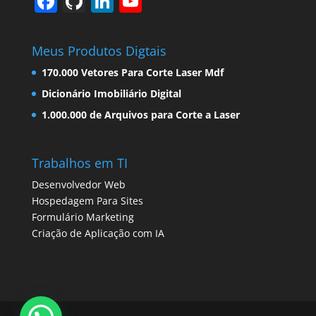
F
Gi
Li
Y
a
t
n
o
c
H
k
u
Meus Produtos Digtais
e
u
e
T
170.000 Vetores Para Corte Laser Mdf
b
b
dI
u
Dicionário Imobiliário Digital
o
n
b
1.000.000 de Arquivos para Corte a Laser
o
e
k
C
Trabalhos em TI
h
Desenvolvedor Web
a
Hospedagem Para Sites
Formulário Marketing
n
Criação de Aplicação com IA
n
el