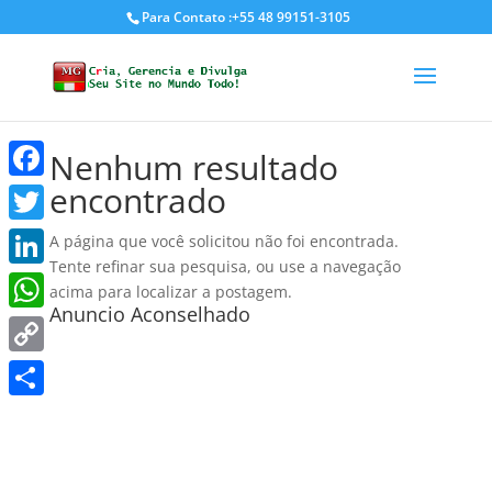
Para Contato :+55 48 99151-3105
Nenhum resultado
encontrado
Facebook
Twitter
A página que você solicitou não foi encontrada.
Tente refinar sua pesquisa, ou use a navegação
LinkedIn
acima para localizar a postagem.
Anuncio Aconselhado
WhatsApp
Copy
Link
Share