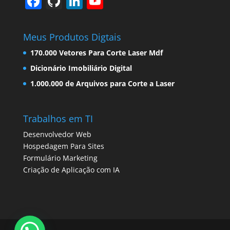
F
Gi
Li
Y
a
t
n
o
c
H
k
u
Meus Produtos Digtais
e
u
e
T
170.000 Vetores Para Corte Laser Mdf
b
b
dI
u
Dicionário Imobiliário Digital
o
n
b
1.000.000 de Arquivos para Corte a Laser
o
e
k
C
Trabalhos em TI
h
Desenvolvedor Web
a
Hospedagem Para Sites
Formulário Marketing
n
Criação de Aplicação com IA
n
el