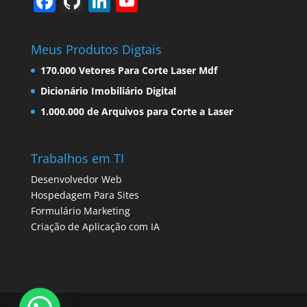
F
Gi
Li
Y
a
t
n
o
c
H
k
u
Meus Produtos Digtais
e
u
e
T
170.000 Vetores Para Corte Laser Mdf
b
b
dI
u
Dicionário Imobiliário Digital
o
n
b
1.000.000 de Arquivos para Corte a Laser
o
e
k
C
Trabalhos em TI
h
Desenvolvedor Web
a
Hospedagem Para Sites
Formulário Marketing
n
Criação de Aplicação com IA
n
el