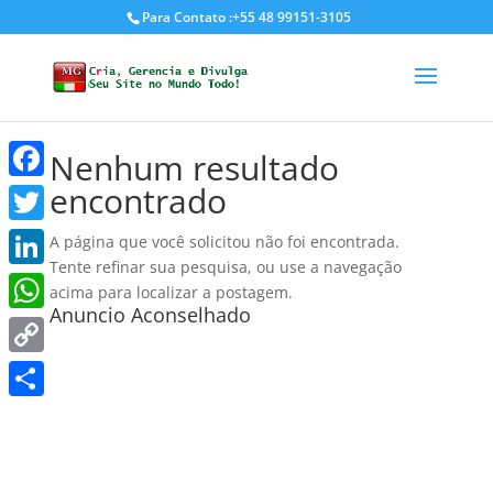
Para Contato :+55 48 99151-3105
Nenhum resultado
encontrado
Facebook
Twitter
A página que você solicitou não foi encontrada.
Tente refinar sua pesquisa, ou use a navegação
LinkedIn
acima para localizar a postagem.
Anuncio Aconselhado
WhatsApp
Copy
Link
Share